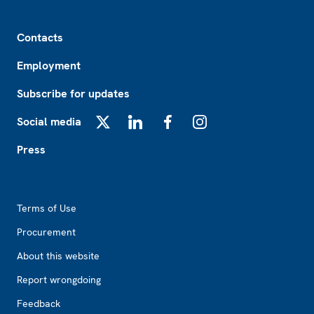
Footer
Contacts
Employment
Subscribe for updates
Social media
X
LinkedIn
Facebook
Instagram
Press
Footer2
Terms of Use
Procurement
About this website
Report wrongdoing
Feedback