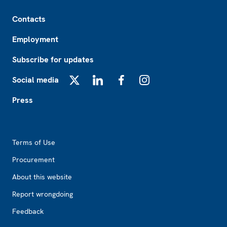
Footer
Contacts
Employment
Subscribe for updates
Social media
X
LinkedIn
Facebook
Instagram
Press
Footer2
Terms of Use
Procurement
About this website
Report wrongdoing
Feedback