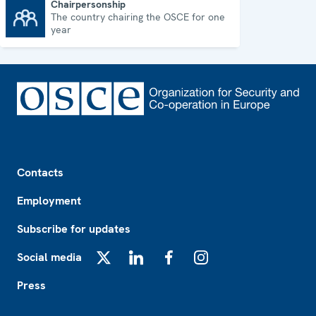
Chairpersonship
The country chairing the OSCE for one
Chairpersonship
year
Footer
Contacts
Employment
Subscribe for updates
Social media
X
LinkedIn
Facebook
Instagram
Press