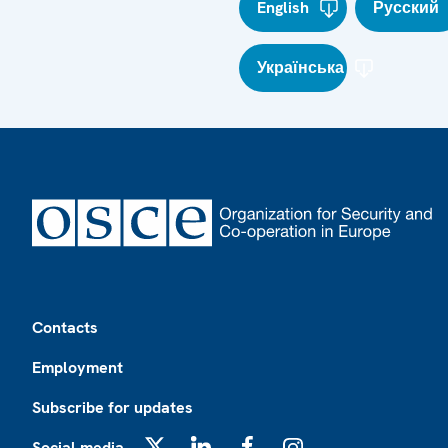
English
Русский
Українська
Footer
Contacts
Employment
Subscribe for updates
Social media
X
LinkedIn
Facebook
Instagram