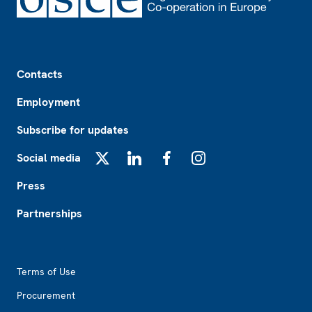
Footer
Contacts
Employment
Subscribe for updates
Social media
X
LinkedIn
Facebook
Instagram
Press
Partnerships
Footer2
Terms of Use
Procurement