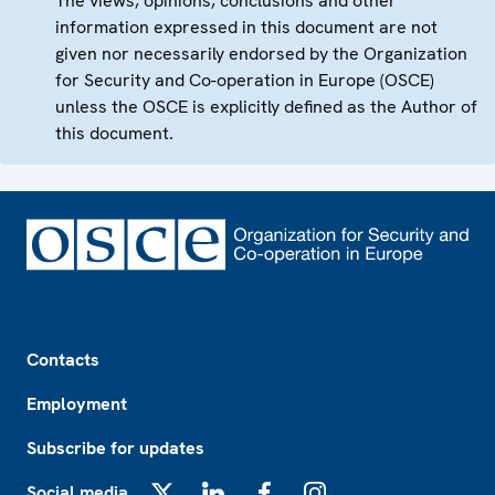
The views, opinions, conclusions and other
information expressed in this document are not
given nor necessarily endorsed by the Organization
for Security and Co-operation in Europe (OSCE)
unless the OSCE is explicitly defined as the Author of
this document.
Footer
Contacts
Employment
Subscribe for updates
Social media
X
LinkedIn
Facebook
Instagram