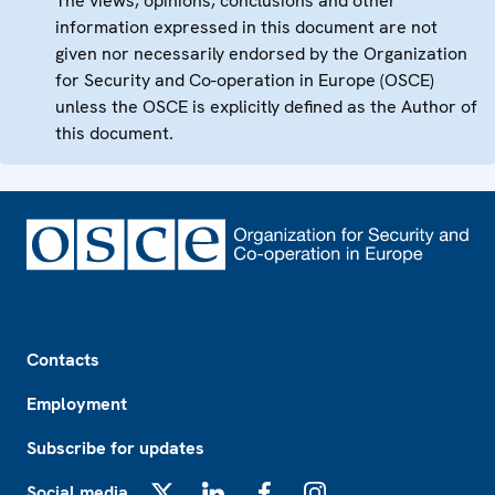
The views, opinions, conclusions and other
information expressed in this document are not
given nor necessarily endorsed by the Organization
for Security and Co-operation in Europe (OSCE)
unless the OSCE is explicitly defined as the Author of
this document.
Footer
Contacts
Employment
Subscribe for updates
Social media
X
LinkedIn
Facebook
Instagram