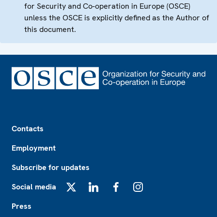
for Security and Co-operation in Europe (OSCE)
unless the OSCE is explicitly defined as the Author of
this document.
Footer
Contacts
Employment
Subscribe for updates
Social media
X
LinkedIn
Facebook
Instagram
Press