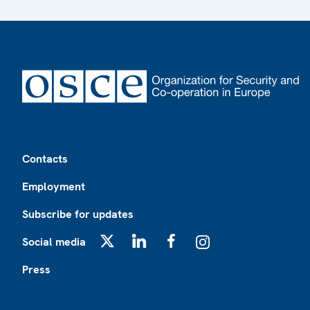
Footer
Contacts
Employment
Subscribe for updates
Social media
X
LinkedIn
Facebook
Instagram
Press