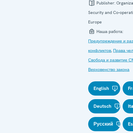
Publisher:
Organiza
Security and Co-operati
Europe
Наша работа:
Предупреждение и ра
конфликтов
,
Права че
Свобода и развитие 
Верховенство закона
English
Fr
Deutsch
It
Русский
E