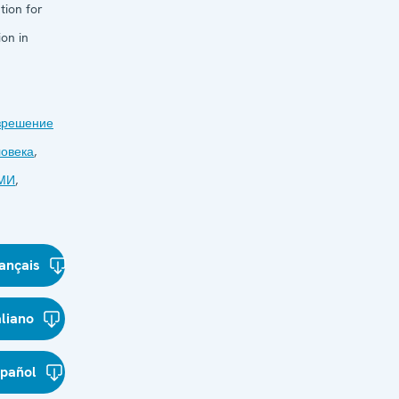
tion for
on in
зрешение
ловека
,
СМИ
,
ançais
aliano
spañol