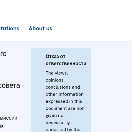
itutions
About us
го
Отказ от
ответственности
The views,
opinions,
совета
conclusions and
other information
expressed in this
document are not
given nor
миссии
necessarily
их
endorsed by the