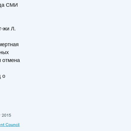
ода СМИ
-жи Л.
мертная
нных
и отмена
 о
 2015
nt Council