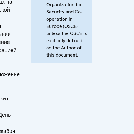
ах на
Organization for
ской
Security and Co-
operation in
я
Europe (OSCE)
unless the OSCE is
ении
explicitly defined
ение
as the Author of
рацией
this document.
ложение
ких
День
екабря