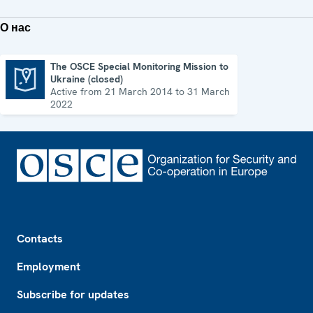
О нас
The OSCE Special Monitoring Mission to
Ukraine (closed)
The OSCE Special Monitoring Mission to Ukraine (closed)
Active from 21 March 2014 to 31 March
2022
Footer
Contacts
Employment
Subscribe for updates