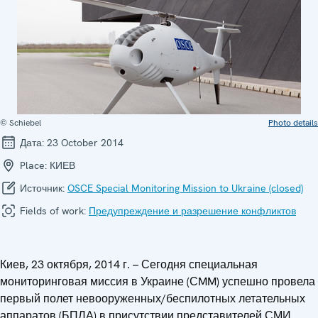
© Schiebel
Photo details
Дата:
23 October 2014
Place:
КИЕВ
Источник:
OSCE Special Monitoring Mission to Ukraine (closed)
Fields of work:
Предупреждение и разрешение конфликтов
Киев, 23 октября, 2014 г. – Сегодня специальная
мониторинговая миссия в Украине (СMM) успешно провела
первый полет невооруженных/беспилотных летательных
аппаратов (БПЛА) в присутствии представителей СМИ