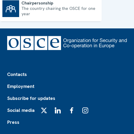
Chairpersonship
The country chairing the OSCE for one
Chairpersonship
year
Footer
Contacts
Employment
Subscribe for updates
Social media
X
LinkedIn
Facebook
Instagram
Press