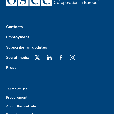
Footer
Contacts
Employment
Subscribe for updates
Social media
X
LinkedIn
Facebook
Instagram
Press
Footer2
Terms of Use
Procurement
About this website