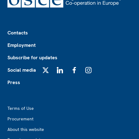
Footer
Contacts
Employment
Subscribe for updates
Social media
X
LinkedIn
Facebook
Instagram
Press
Footer2
Terms of Use
Procurement
About this website