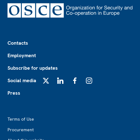
Footer
Contacts
Employment
Subscribe for updates
Social media
X
LinkedIn
Facebook
Instagram
Press
Footer2
Terms of Use
Procurement