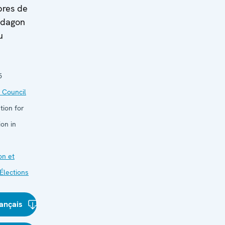
bres de
ndagon
u
5
 Council
tion for
on in
on et
Élections
ançais