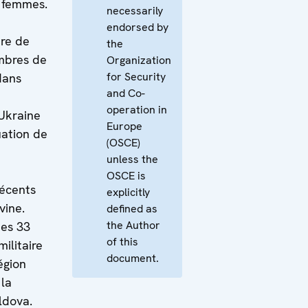
s femmes.
necessarily
endorsed by
ire de
the
mbres de
Organization
for Security
dans
and Co-
operation in
 Ukraine
Europe
uation de
(OSCE)
unless the
OSCE is
écents
explicitly
vine.
defined as
the Author
es 33
of this
militaire
document.
égion
 la
ldova.