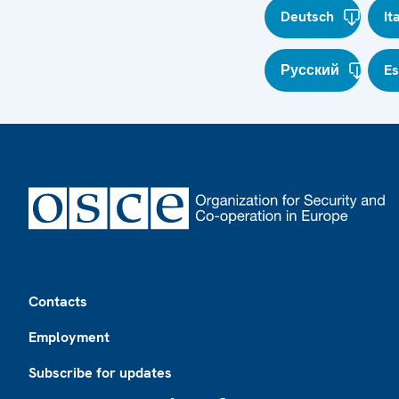
Deutsch
It
Русский
E
Footer
Contacts
Employment
Subscribe for updates