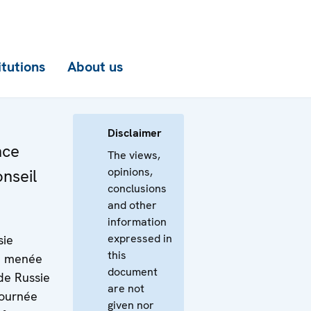
itutions
About us
Disclaimer
nce
The views,
opinions,
nseil
conclusions
and other
information
expressed in
sie
this
on menée
document
de Russie
are not
Journée
given nor