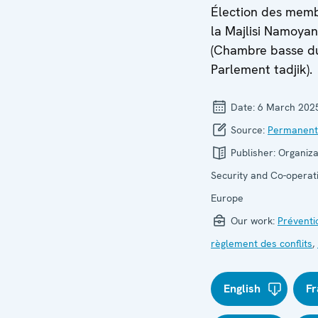
Élection des mem
la Majlisi Namoya
(Chambre basse d
Parlement tadjik).
Date:
6 March 202
Source:
Permanent
Publisher:
Organiza
Security and Co-operati
Europe
Our work:
Préventi
règlement des conflits
,
English
Fr