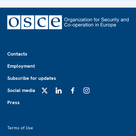
Footer
Contacts
Employment
Subscribe for updates
Social media
X
LinkedIn
Facebook
Instagram
Press
Footer2
Terms of Use