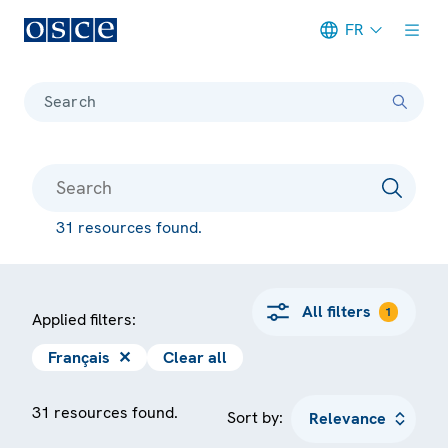
FR
Meta navigation
Search
31 resources found.
All filters
1
Applied filters:
Français
✕
Clear all
31 resources found.
Sort by: