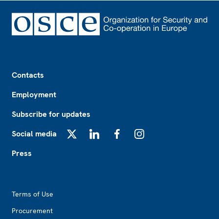
Footer
Contacts
Employment
Subscribe for updates
Social media
X
LinkedIn
Facebook
Instagram
Press
Footer2
Terms of Use
Procurement