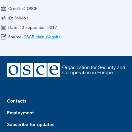
Credit:
© OSCE
ID:
340461
Date:
13 September 2017
Source:
OSCE Main Website
Footer
Contacts
Employment
Subscribe for updates