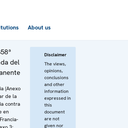
itutions
About us
358ª
Disclaimer
ada del
The views,
opinions,
anente
conclusions
and other
ia (Anexo
information
ar de la
expressed in
ia contra
this
e en
document
are not
 Francia-
given nor
exo 3;