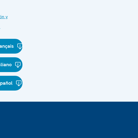
ón y
s
ançais
aliano
spañol