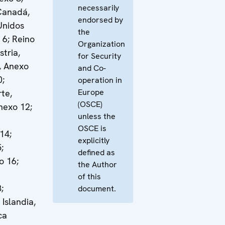
necessarily
 Canadá,
endorsed by
Unidos
the
 6; Reino
Organization
stria,
for Security
, Anexo
and Co-
0;
operation in
Europe
te,
(OSCE)
nexo 12;
unless the
OSCE is
14;
explicitly
;
defined as
o 16;
the Author
of this
;
document.
Islandia,
ca