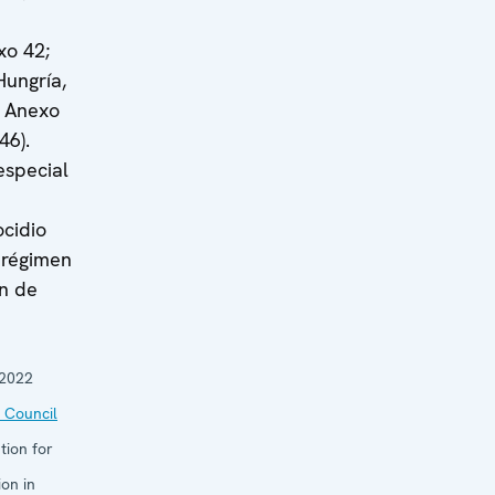
xo 42;
Hungría,
, Anexo
46).
especial
ocidio
 régimen
ón de
 2022
 Council
tion for
on in