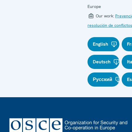
Europe
Our work:
Prevenci
resolución de conflicto
English
Fr
Deutsch
It
Русский
E