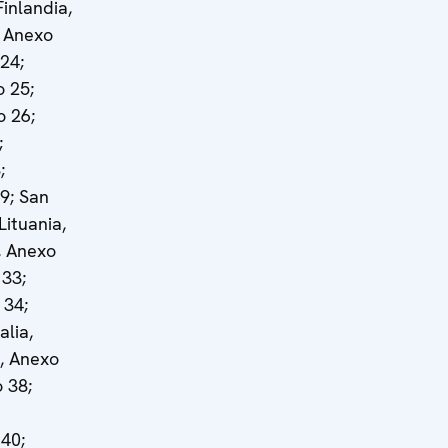
inlandia,
, Anexo
 24;
 25;
o 26;
;
;
9; San
Lituania,
, Anexo
 33;
 34;
alia,
l, Anexo
o 38;
40;