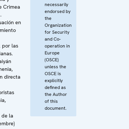
necessarily
de Crimea
endorsed by
.
the
tuación en
Organization
imiento
for Security
and Co-
 por las
operation in
Europe
ianas.
(OSCE)
aiyán
unless the
menia,
OSCE is
n directa
explicitly
defined as
ristas
the Author
ia,
of this
document.
 de la
iembre)