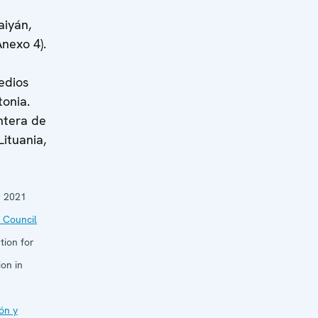
e
aiyán,
Anexo 4).
edios
tonia.
ontera de
Lituania,
 2021
 Council
tion for
on in
ón y