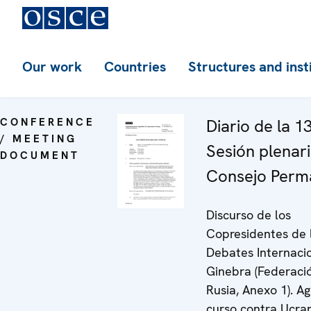
Our work
Countries
Structures and inst
CONFERENCE
Diario de la 1
/ MEETING
Sesión plenari
DOCUMENT
Consejo Perm
Discurso de los
Copresidentes de 
Debates Internaci
Ginebra (Federaci
Rusia, Anexo 1). A
curso contra Ucran