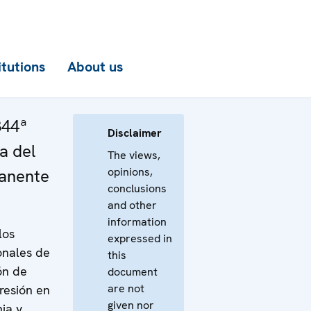
itutions
About us
344ª
Disclaimer
a del
The views,
opinions,
anente
conclusions
and other
information
los
expressed in
onales de
this
ón de
document
are not
gresión en
given nor
ia y