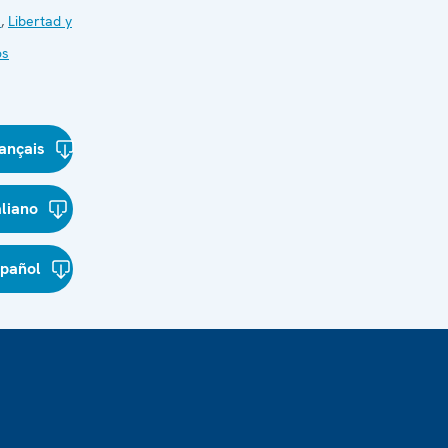
s
,
Libertad y
os
ançais
aliano
spañol