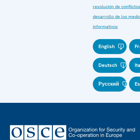
resolución de conflicto
desarrollo de los medi
informativos
English
Fr
Deutsch
It
Русский
E