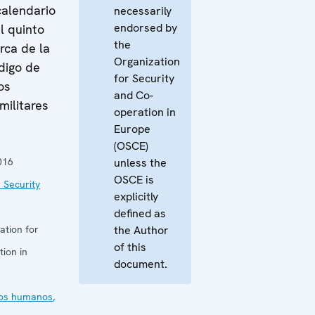
calendario
necessarily
endorsed by
l quinto
the
rca de la
Organization
digo de
for Security
os
and Co-
militares
operation in
Europe
(OSCE)
016
unless the
OSCE is
 Security
explicitly
defined as
ation for
the Author
of this
ion in
document.
os humanos
,