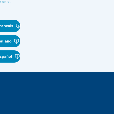
 en el
rançais
taliano
spañol