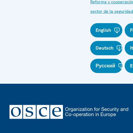
Reforma y cooperación
sector de la seguridad
English
F
Deutsch
I
Русский
E