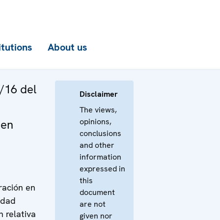
itutions
About us
/16 del
Disclaimer
The views,
opinions,
 en
conclusions
and other
information
expressed in
this
ración en
document
idad
are not
n relativa
given nor