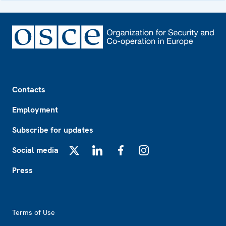
Footer
Contacts
Employment
Subscribe for updates
Social media
X
LinkedIn
Facebook
Instagram
Press
Footer2
Terms of Use