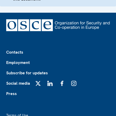
Footer
Contacts
Employment
Subscribe for updates
Social media
X
LinkedIn
Facebook
Instagram
Press
Footer2
Terms of Use