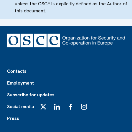
unless the OSCE is explicitly defined as the Author of
this document.
Footer
Contacts
Employment
Subscribe for updates
Social media
X
LinkedIn
Facebook
Instagram
Press