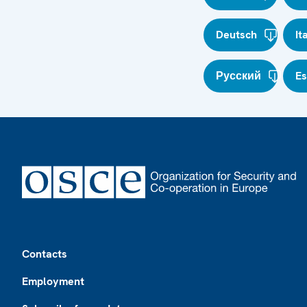
Deutsch
It
Русский
E
Footer
Contacts
Employment