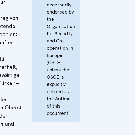
zur
necessarily
endorsed by
trag von
the
retende
Organization
for Security
banien; –
and Co-
afterin
operation in
Europe
für
(OSCE)
erheit,
unless the
swärtige
OSCE is
ürkei; –
explicitly
defined as
the Author
der
of this
on Oberst
document.
 der
en und