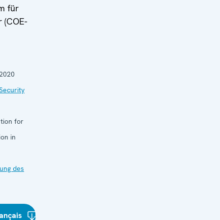
m für
r (COE-
 2020
Security
tion for
on in
ung des
ançais