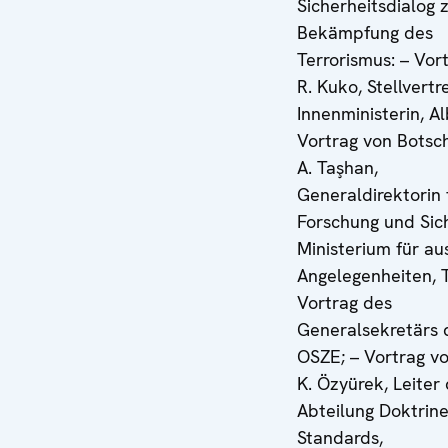
Sicherheitsdialog 
Bekämpfung des
Terrorismus: – Vor
R. Kuko, Stellvert
Innenministerin, Al
Vortrag von Botsch
A. Taşhan,
Generaldirektorin 
Forschung und Sich
Ministerium für au
Angelegenheiten, T
Vortrag des
Generalsekretärs 
OSZE; – Vortrag v
K. Özyürek, Leiter
Abteilung Doktrin
Standards,