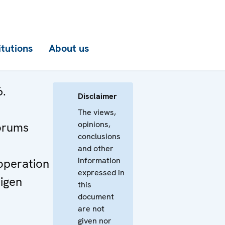
itutions
About us
6.
Disclaimer
n
The views,
opinions,
orums
conclusions
and other
information
operation
expressed in
igen
this
document
are not
given nor