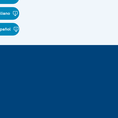
aliano
spañol