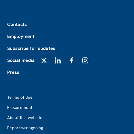
Footer
Contacts
Employment
Subscribe for updates
Social media
X
LinkedIn
Facebook
Instagram
Press
Footer2
Terms of Use
Procurement
About this website
Report wrongdoing