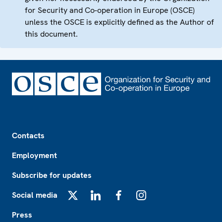
for Security and Co-operation in Europe (OSCE)
unless the OSCE is explicitly defined as the Author of
this document.
Footer
Contacts
Employment
Subscribe for updates
Social media
X
LinkedIn
Facebook
Instagram
Press