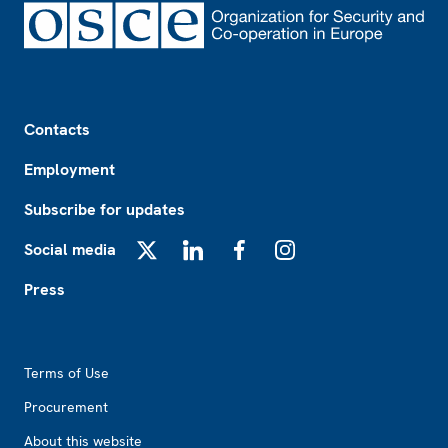
Footer
Contacts
Employment
Subscribe for updates
Social media
X
LinkedIn
Facebook
Instagram
Press
Footer2
Terms of Use
Procurement
About this website