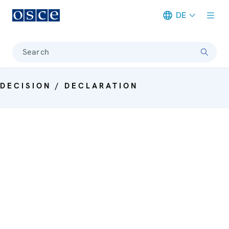
DE
Meta navigation
Search
DECISION / DECLARATION