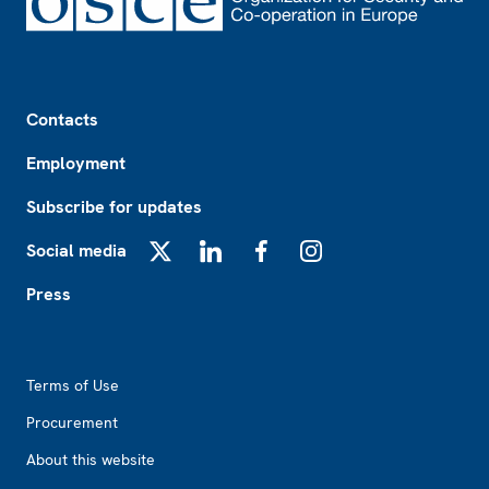
Footer
Contacts
Employment
Subscribe for updates
Social media
X
LinkedIn
Facebook
Instagram
Press
Footer2
Terms of Use
Procurement
About this website