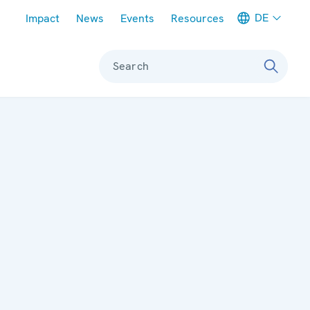
Meta navigation
DE
Impact
News
Events
Resources
Search