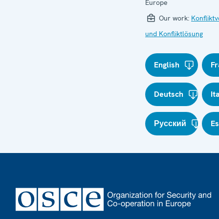
Europe
Our work:
Konflikt
und Konfliktlösung
English
Fr
Deutsch
It
Русский
E