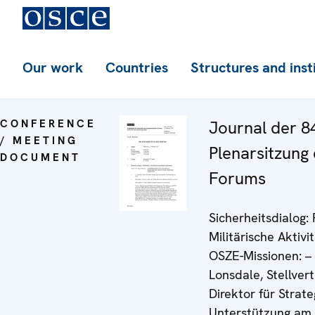
Our work
Countries
Structures and inst
CONFERENCE
Journal der 8
/ MEETING
Plenarsitzung
DOCUMENT
Forums
Sicherheitsdialog: P
Militärische Aktivi
OSZE-Missionen: –
Lonsdale, Stellver
Direktor für Strat
Unterstützung am 