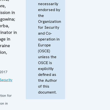
necessarily
re,
endorsed by
ssion in
the
gowina;
Organization
erba,
for Security
inator in
and Co-
age in
operation in
Europe
raine
(OSCE)
ion,
unless the
OSCE is
explicitly
 2017
defined as
Security
the Author
of this
document.
tion for
on in