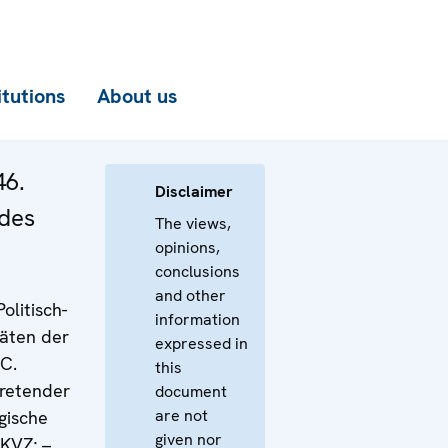
itutions
About us
46.
Disclaimer
 des
The views,
opinions,
conclusions
and other
olitisch-
information
täten der
expressed in
 C.
this
tretender
document
are not
egische
given nor
KVZ; –