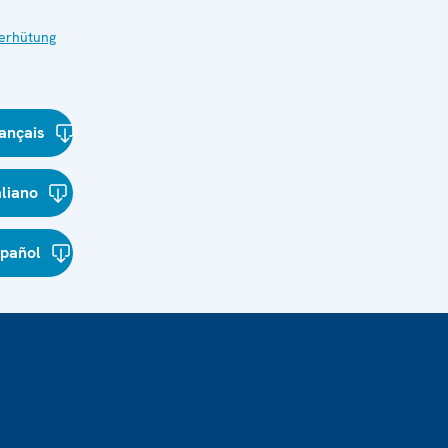
verhütung
ançais
aliano
spañol