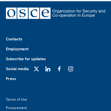
Footer
Contacts
Employment
Subscribe for updates
Social media
X
LinkedIn
Facebook
Instagram
Press
Footer2
Terms of Use
Procurement