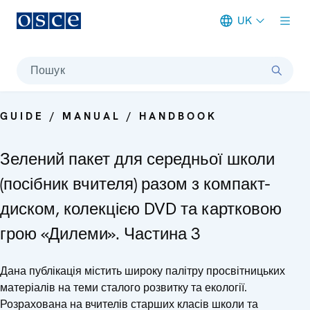
UK
Meta navigation
Пошук
GUIDE / MANUAL / HANDBOOK
Зелений пакет для середньої школи
(посібник вчителя) разом з компакт-
диском, колекцією DVD та картковою
грою «Дилеми». Частина 3
Дана публікація містить широку палітру просвітницьких
матеріалів на теми сталого розвитку та екології.
Розрахована на вчителів старших класів школи та