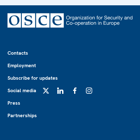
Footer
Contacts
Employment
Subscribe for updates
Social media
X
LinkedIn
Facebook
Instagram
Press
Partnerships
Footer2