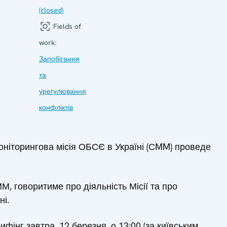
(closed)
Fields of
work:
Запобігання
та
урегулювання
конфліктів
моніторингова місія ОБСЄ в Україні (СMM) проведе
, говоритиме про діяльність Місії та про
ні.
фінг завтра, 12 березня, о 13:00 (за київським