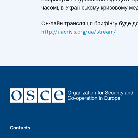
часом), в Українському кризовому меді
Он-лайн трансляція брифінгу буде д
http://uacrisis.org/ua/stream/
Footer
Contacts