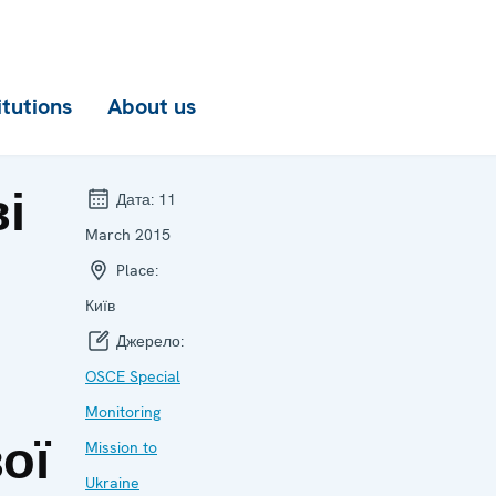
itutions
About us
і
Дата:
11
March 2015
Place:
Київ
Джерело:
OSCE Special
Monitoring
ої
Mission to
Ukraine