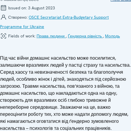
Issued on:
3 August 2023
Створено:
OSCE Secretariat Extra-Budgetary Support
Programme for Ukraine
Fields of work:
Права людини
,
Ґендерна рівність
,
Молодь
Під час війни домашнє насильство може посилитися,
залишаючи вразливих людей у пастці страху та насильства.
Серед хаосу та невизначеності безпека та благополуччя
людей, особливо жінок і дітей, знаходяться під серйозною
загрозою. Травми насильства, пов’язаного з війною, та
домашнє насильство, що накладаються одна на одну,
створюють для вразливих осіб глибоко тривожне й
непереборне середовище. Зважаючи на це, важко
переоцінити роботу тих, хто може надати допомогу людям,
які намагаються оговтатися від ґендерно зумовленого
насильства – психологів та соціальних працівників.