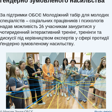
ґендерно зумовленого насильства
За підтримки ОБСЄ Молодіжний табір для молодих
спеціалістів – соціальних працівників і психологів
надав можливість 26 учасникам зануритися у
чотириденний інтерактивний тренінг, тренінги та
дискусії під керівництвом експертів у сфері протидії
ґендерно зумовленому насильству.
© Максим Зінчук/ОБСЄ
Photo details