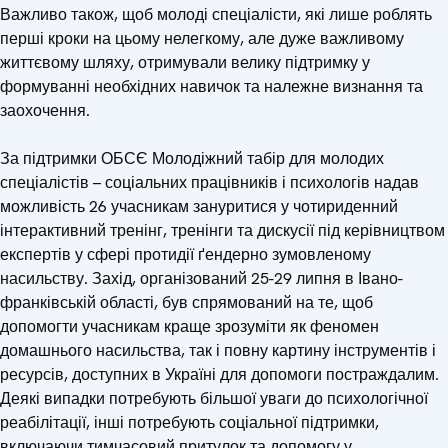
Важливо також, щоб молоді спеціалісти, які лише роблять
перші кроки на цьому нелегкому, але дуже важливому
життєвому шляху, отримували велику підтримку у
формуванні необхідних навичок та належне визнання та
заохочення.
За підтримки ОБСЄ Молодіжний табір для молодих
спеціалістів – соціальних працівників і психологів надав
можливість 26 учасникам зануритися у чотириденний
інтерактивний тренінг, тренінги та дискусії під керівництвом
експертів у сфері протидії ґендерно зумовленому
насильству. Захід, організований 25-29 липня в Івано-
франківській області, був спрямований на те, щоб
допомогти учасникам краще зрозуміти як феномен
домашнього насильства, так і повну картину інструментів і
ресурсів, доступних в Україні для допомоги постраждалим.
Деякі випадки потребують більшої уваги до психологічної
реабілітації, інші потребують соціальної підтримки,
включаючи тимчасовий притулок та допомогу у