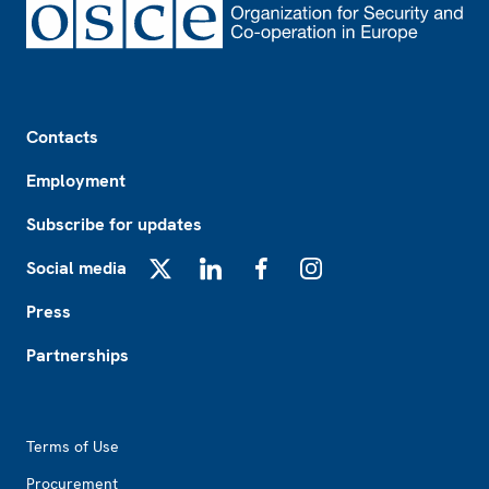
Footer
Contacts
Employment
Subscribe for updates
Social media
X
LinkedIn
Facebook
Instagram
Press
Partnerships
Footer2
Terms of Use
Procurement