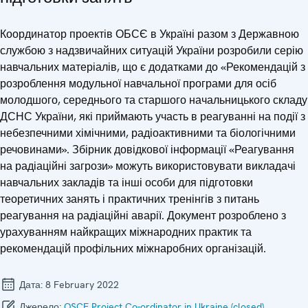
Координатор проектів ОБСЄ в Україні разом з Державною
службою з надзвичайних ситуацій України розробили серію
навчальних матеріалів, що є додатками до «Рекомендацій з
розроблення модульної навчальної програми для осіб
молодшого, середнього та старшого начальницького складу
ДСНС України, які приймають участь в реагуванні на події з
небезпечними хімічними, радіоактивними та біологічними
речовинами». Збірник довідкової інформації «Реагування
на радіаційні загрози» можуть використовувати викладачі
навчальних закладів та інші особи для підготовки
теоретичних занять і практичних тренінгів з питань
реагування на радіаційні аварії. Документ розроблено з
урахуванням найкращих міжнародних практик та
рекомендацій профільних міжнаробних організацій.
Дата:
8 February 2022
Джерело:
OSCE Project Co-ordinator in Ukraine (closed)