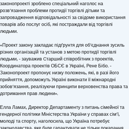
законопроекті зроблено спеціальний наголос на
розв’язання проблеми протидії торгівлі дітьми та
запровадження відповідальності за свідоме використання
товарів або послуг осіб, які постраждали від торгівлі
людьми.
«Проект закону закладає підґрунтя для об’єднання зусиль
різних організацій та установ з метою протидії торгівлі
людьми, - зауважив Cтарший співробітник з проектів,
Координатора проектів ОБСЄ в Україні, Рене Бібо. -
Законопроект пропонує низку положень, які, в разі його
прийняття, допоможуть Україні виконати її міжнародні
зобов’язання, реалізуючи принципи верховенства права та
дотримання прав людини».
Елла Ламах, Директор Департаменту з питань сімейної та
гендерної політики Міністерства України у справах сім’ї,
молоді та спорту, наголосила, що Україна потребує
законодавства, яке буде гарантувати не тільки покарання