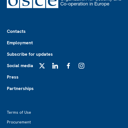
Footer
Contacts
Employment
Subscribe for updates
Social media
X
LinkedIn
Facebook
Instagram
Press
Partnerships
Footer2
Terms of Use
Procurement