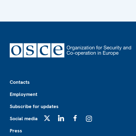
Footer
Contacts
Employment
Subscribe for updates
Social media
X
LinkedIn
Facebook
Instagram
Press