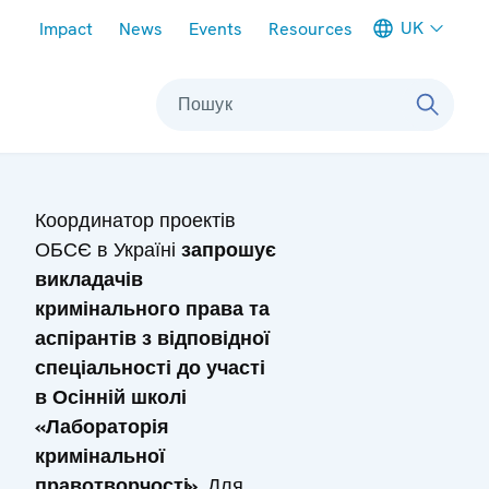
Meta navigation
UK
Impact
News
Events
Resources
Пошук
Координатор проектів
ОБСЄ в Україні
запрошує
викладачів
кримінального права та
аспірантів з відповідної
спеціальності до участі
в Осінній школі
«Лабораторія
кримінальної
правотворчості».
Для