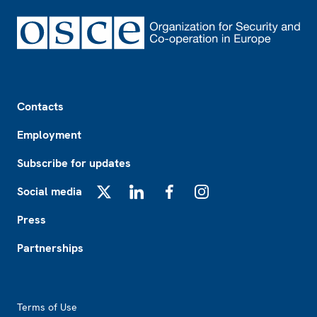
Footer
Contacts
Employment
Subscribe for updates
Social media
X
LinkedIn
Facebook
Instagram
Press
Partnerships
Footer2
Terms of Use