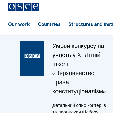
Our work
Countries
Structures and inst
Умови конкурсу на
участь у ХІ Літній
школі
«Верховенство
права і
конституціоналізм»
Детальний опис критеріїв
та процедури відбору