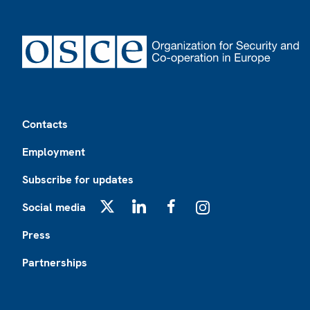
Footer
Contacts
Employment
Subscribe for updates
Social media
X
LinkedIn
Facebook
Instagram
Press
Partnerships