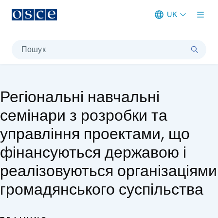
UK
Meta navigation
Пошук
Регіональні навчальні
семінари з розробки та
управління проектами, що
фінансуються державою і
реалізовуються організаціями
громадянського суспільства