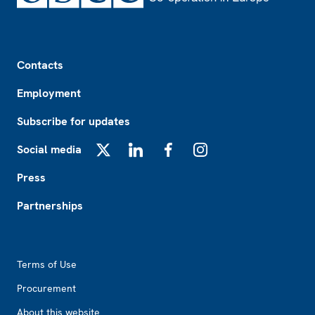
Footer
Contacts
Employment
Subscribe for updates
Social media
X
LinkedIn
Facebook
Instagram
Press
Partnerships
Footer2
Terms of Use
Procurement
About this website