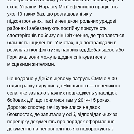
сході України. Наразі у Місії ефективно працюють
уже 10 таких баз, що розташовані як у
підконтрольних, так і в непідконтрольних урядові
районах і забезпечують постійну присутність
спостерігачів поблизу лінії зіткнення, де трапляється
більшість інцидентів. У містах, що постраждали в
результаті конфлікту як, наприклад, Дебальцеве або
Горлівка, вони можуть щодня спілкуватися з
місцевими жителями.
Нещодавно у Дебальцевому патруль СMM о 9:00
годині ранку вирушив до Нікішиного — невеликого
села, яке зазнало значних пошкоджень унаслідок
бойових дій, що точилися там у 2014-15 роках.
Дорогою спостерігачі зупинилися на двох
блокпостах, де запитали у осіб, відповідальних за
перевірку документів, про порядок оформлення
документів на неповнолітніх, які подорожують з