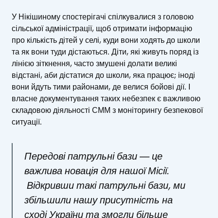
У Нікішиному спостерігачі спілкувалися з головою
сільської адміністрації, щоб отримати інформацію
про кількість дітей у селі, куди вони ходять до школи
та як вони туди дістаються. Діти, які живуть поряд із
лінією зіткнення, часто змушені долати великі
відстані, аби дістатися до школи, яка працює; іноді
вони йдуть тими районами, де велися бойові дії. І
власне документування таких небезпек є важливою
складовою діяльності СММ з моніторингу безпекової
ситуації.
Передові патрульні бази — це
важлива новація для нашої Місії.
Відкривши такі патрульні бази, ми
збільшили нашу присутність на
сході України та змогли більше