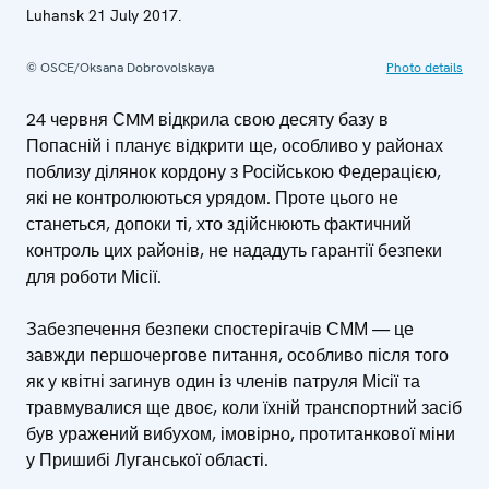
Luhansk 21 July 2017.
© OSCE/Oksana Dobrovolskaya
Photo details
24 червня СMM відкрила свою десяту базу в
Попасній і планує відкрити ще, особливо у районах
поблизу ділянок кордону з Російською Федерацією,
які не контролюються урядом. Проте цього не
станеться, допоки ті, хто здійснюють фактичний
контроль цих районів, не нададуть гарантії безпеки
для роботи Місії.
Забезпечення безпеки спостерігачів СММ — це
завжди першочергове питання, особливо після того
як у квітні загинув один із членів патруля Місії та
травмувалися ще двоє, коли їхній транспортний засіб
був уражений вибухом, імовірно, протитанкової міни
у Пришибі Луганської області.