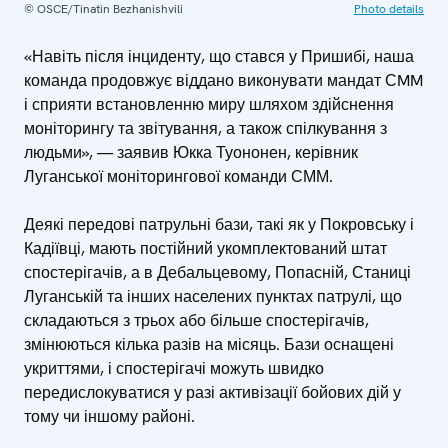
© OSCE/Tinatin Bezhanishvili
Photo details
«Навіть після інциденту, що стався у Пришибі, наша
команда продовжує віддано виконувати мандат СMM
і сприяти встановленню миру шляхом здійснення
моніторингу та звітування, а також спілкування з
людьми», — заявив Юкка Туононен, керівник
Луганської моніторингової команди СММ.
Деякі передові патрульні бази, такі як у Покровську і
Кадіївці, мають постійний укомплектований штат
спостерігачів, а в Дебальцевому, Попасній, Станиці
Луганській та інших населених пунктах патрулі, що
складаються з трьох або більше спостерігачів,
змінюються кілька разів на місяць. Бази оснащені
укриттями, і спостерігачі можуть швидко
передислокуватися у разі активізації бойових дій у
тому чи іншому районі.