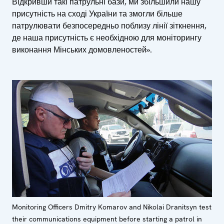
Відкривши такі патрульні бази, ми збільшили нашу
присутність на сході України та змогли більше
патрулювати безпосередньо поблизу лінії зіткнення,
де наша присутність є необхідною для моніторингу
виконання Мінських домовленостей».
Monitoring Officers Dmitry Komarov and Nikolai Dranitsyn test
their communications equipment before starting a patrol in