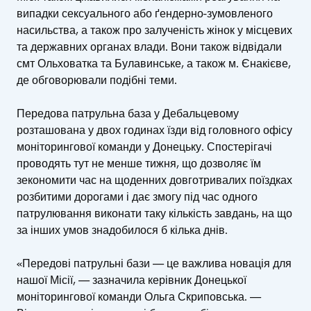
випадки сексуального або ґендерно-зумовленого
насильства, а також про залученість жінок у місцевих
та державних органах влади. Вони також відвідали
смт Ольховатка та Булавинське, а також м. Єнакієве,
де обговорювали подібні теми.
Передова патрульна база у Дебальцевому
розташована у двох годинах їзди від головного офісу
моніторингової команди у Донецьку. Спостерігачі
проводять тут не менше тижня, що дозволяє їм
зекономити час на щоденних довготривалих поїздках
розбитими дорогами і дає змогу під час одного
патрулювання виконати таку кількість завдань, на що
за інших умов знадобилося б кілька днів.
«Передові патрульні бази — це важлива новація для
нашої Місії, — зазначила керівник Донецької
моніторингової команди Ольга Скриповська. —