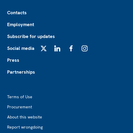
Footer
Contacts
Employment
Subscribe for updates
Social media
X
LinkedIn
Facebook
Instagram
Press
Partnerships
Footer2
Terms of Use
Procurement
About this website
Report wrongdoing