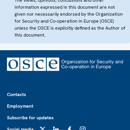
The views, opinions, conclusions and other
information expressed in this document are not
given nor necessarily endorsed by the Organization
for Security and Co-operation in Europe (OSCE)
unless the OSCE is explicitly defined as the Author of
this document.
Footer
Contacts
Employment
Subscribe for updates
Social media
X
LinkedIn
Facebook
Instagram