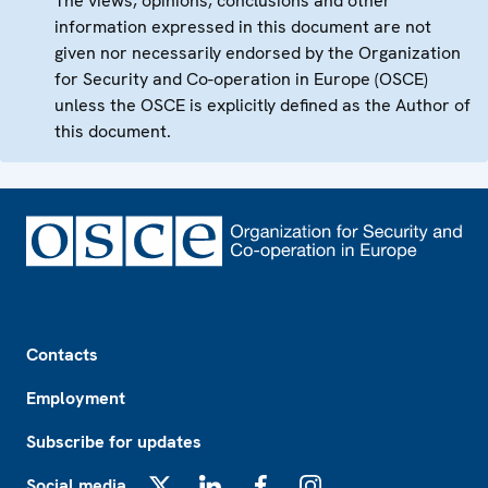
The views, opinions, conclusions and other
information expressed in this document are not
given nor necessarily endorsed by the Organization
for Security and Co-operation in Europe (OSCE)
unless the OSCE is explicitly defined as the Author of
this document.
Footer
Contacts
Employment
Subscribe for updates
Social media
X
LinkedIn
Facebook
Instagram