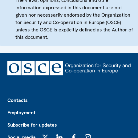
The views, opinions, conclusions and other
information expressed in this document are not
given nor necessarily endorsed by the Organization
for Security and Co-operation in Europe (OSCE)
unless the OSCE is explicitly defined as the Author of
this document.
Footer
Contacts
Employment
Subscribe for updates
Social media
X
LinkedIn
Facebook
Instagram