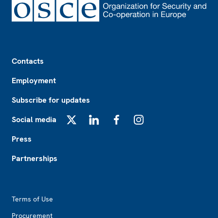
Footer
Contacts
Employment
Subscribe for updates
Social media
X
LinkedIn
Facebook
Instagram
Press
Partnerships
Footer2
Terms of Use
Procurement