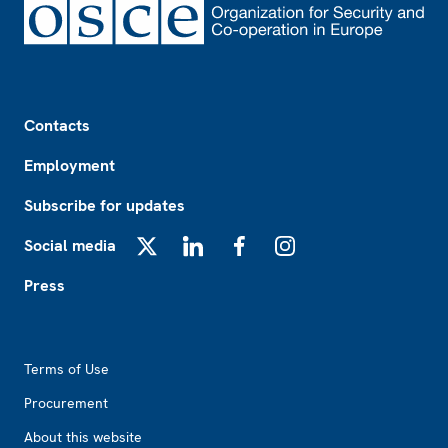
Footer
Contacts
Employment
Subscribe for updates
Social media
X
LinkedIn
Facebook
Instagram
Press
Footer2
Terms of Use
Procurement
About this website