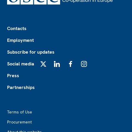
Footer
Contacts
Employment
Subscribe for updates
Social media
X
LinkedIn
Facebook
Instagram
Press
Partnerships
Footer2
Terms of Use
Procurement