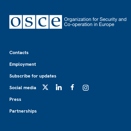
Footer
Contacts
Employment
Subscribe for updates
Social media
X
LinkedIn
Facebook
Instagram
Press
Partnerships